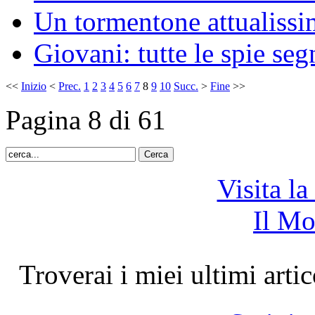
Un tormentone attualissi
Giovani: tutte le spie se
<<
Inizio
<
Prec.
1
2
3
4
5
6
7
8
9
10
Succ.
>
Fine
>>
Pagina 8 di 61
Visita la
Il Mo
Troverai i miei ultimi artic