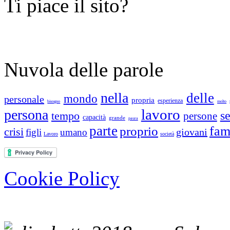
Ti piace il sito?
Nuvola delle parole
nella
delle
mondo
personale
propria
esperienza
bisogno
molto
lavoro
persona
s
tempo
persone
capacità
grande
paura
parte
fam
proprio
crisi
giovani
figli
umano
Lavoro
società
Cookie Policy