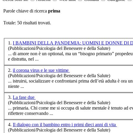
Parole chiave di ricerca
prima
Totale: 50 risultati trovati.
1.
I BAMBINI DELLA PANDEMIA: UOMINI E DONNE DI
(Pubblicazioni/Psicologia del Benessere e della Salute)
... di amore non è un optional, ma un “bisogno
prima
rio” propedeutico alla s
e distratta, nel ...
2.
il corona virus e le sue vittime
(Pubblicazioni/Psicologia del Benessere e della Salute)
... istruirsi, socializzare e confrontarsi
prima
dell’età adulta è ora un 
niente ...
3.
La fase due
(Pubblicazioni/Psicologia del Benessere e della Salute)
...
prima
ria. Chi come me si occupa di salute mentale è tenuto ad evidenziare i rischi legati a traumi pregressi. Non si intende in questa sede drammatizzare, ma anzi invitiamo tutti a
riflettere conservando ...
4.
Il dialogo con il bambino entro i primi dieci anni di vita
(Pubblicazioni/Psicologia del Benessere e della Salute)