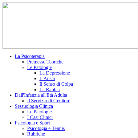
La Psicoterapia
Premesse Teoriche
Le Patologie
La Depressione
L'Ansia
Il Senso di Colpa
La Rabbia
Dall'Infanzia all'Età Adulta
Il Servizio di Genitore
Sessuologia Clinica
Le Patologie
I Casi Clinici
Psicologia e Sport
Psicologia e Tennis
Rubriche