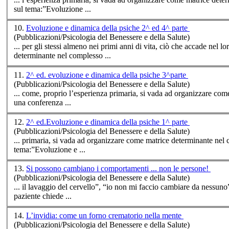
sul tema:”Evoluzione ...
10.
Evoluzione e dinamica della psiche 2^ ed 4^ parte
(Pubblicazioni/Psicologia del Benessere e della Salute)
... per gli stessi almeno nei primi anni di vita, ciò che accade nel
determinante nel complesso ...
11.
2^ ed. evoluzione e dinamica della psiche 3^parte
(Pubblicazioni/Psicologia del Benessere e della Salute)
... come, proprio l’esperienza
prima
ria, si vada ad organizzare come matrice deter
una conferenza ...
12.
2^ ed.Evoluzione e dinamica della psiche 1^ parte
(Pubblicazioni/Psicologia del Benessere e della Salute)
...
prima
ria, si vada ad organizzare come matrice determinante nel complesso universo psicologico individu
tema:”Evoluzione e ...
13.
Si possono cambiano i comportamenti ... non le persone!
(Pubblicazioni/Psicologia del Benessere e della Salute)
... il lavaggio del cervello”, “io non mi faccio cambiare da nessuno
paziente chiede ...
14.
L’invidia: come un forno crematorio nella mente
(Pubblicazioni/Psicologia del Benessere e della Salute)