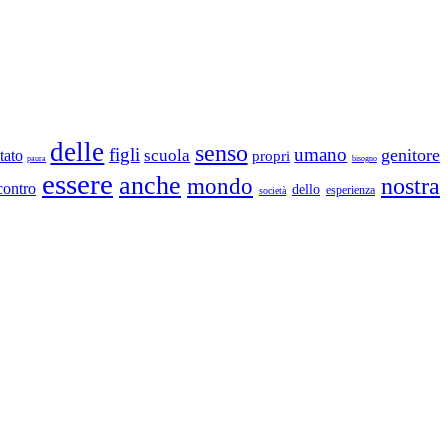
delle
senso
figli
umano
genitore
scuola
tato
propri
paura
bisogno
essere
anche
nostra
mondo
contro
dello
esperienza
società