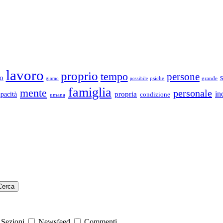
lavoro
proprio
tempo
persone
s
ro
psiche
grande
giorno
possibile
famiglia
mente
personale
in
propria
apacità
condizione
umana
Cerca
Sezioni
Newsfeed
Commenti