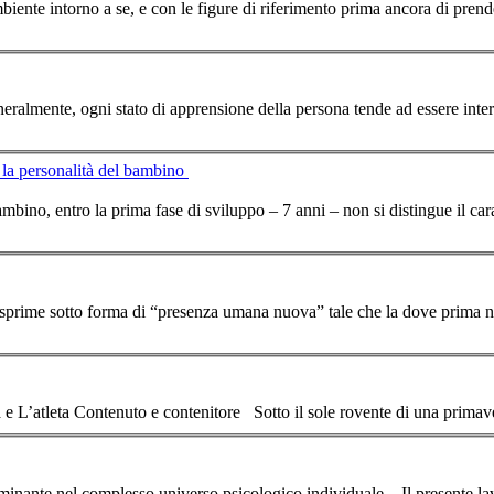
ente intorno a se, e con le figure di riferimento
prima
ancora di prende
tere e la personalità del bambino
scaturisce dall’interazione di entrambe Nel bambino, entro la
prima
fase di sviluppo – 7 anni – non si distingue il ca
i esprime sotto forma di “presenza umana nuova” tale che la dove
prima
no
La persona e L’atleta Contenuto e contenitore Sotto il sole rovente di una
prima
v
so psicologico individuale. Il presente lavoro è frutto della trascrizione di una conferenza