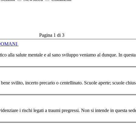
Pagina 1 di 3
 DOMANI
alute mentale e al sano sviluppo veniamo al dunque. In questa epoca pandemica la famiglia, già resa impoverita
bene svilito, incerto precario o centellinato. Scuole aperte; scuole chiuse;