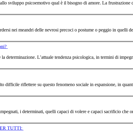
allo sviluppo psicoemotivo qual è il bisogno di amore. La frustrazione 
rdersi nei meandri delle nevrosi precoci o postume o peggio in quelli dei
ioni?
mini di impegno, sacrifici, rinunce e determinazione, assume
impegnati, i determinati, quelli capaci di volere e capaci sacrificio che o
CA PER TUTTI: