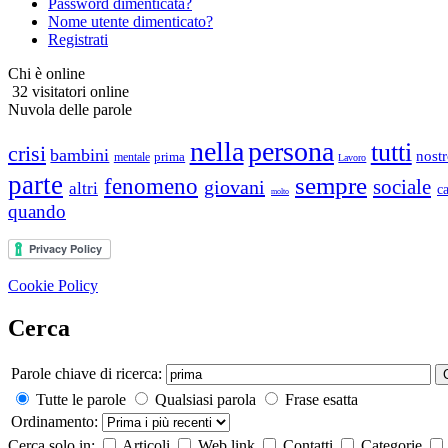
Password dimenticata?
Nome utente dimenticato?
Registrati
Chi è online
32 visitatori online
Nuvola delle parole
nella
persona
tutti
crisi
bambini
nost
prima
mentale
Lavoro
parte
sempre
fenomeno
sociale
giovani
altri
c
molto
quando
Cookie Policy
Cerca
Parole chiave di ricerca:
Tutte le parole
Qualsiasi parola
Frase esatta
Ordinamento:
Cerca solo in:
Articoli
Web link
Contatti
Categorie