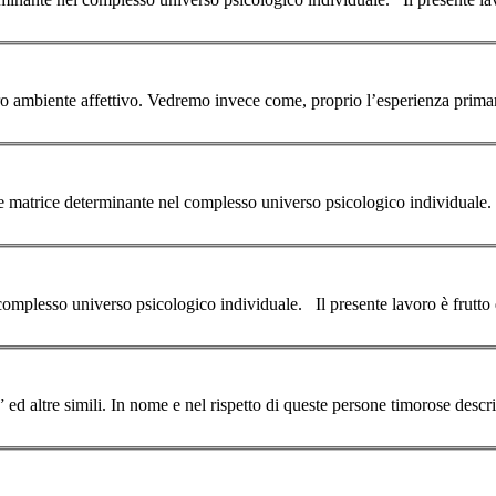
 loro ambiente affettivo. Vedremo invece come, proprio l’esperienza
prima
minante nel complesso universo psicologico individuale. Il presente lavoro è frutto della trascrizione di
ale. Il presente lavoro è frutto della trascrizione di una conferenza sul
” ed altre simili. In nome e nel rispetto di queste persone timorose desc