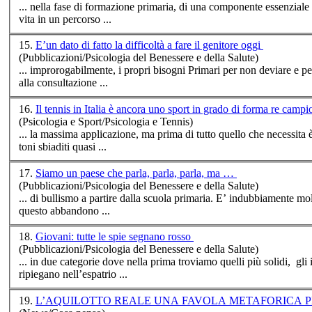
... nella fase di formazione
prima
ria, di una componente essenziale 
vita in un percorso ...
15.
E’un dato di fatto la difficoltà a fare il genitore oggi
(Pubblicazioni/Psicologia del Benessere e della Salute)
... improrogabilmente, i propri bisogni
Prima
ri per non deviare e pe
alla consultazione ...
16.
Il tennis in Italia è ancora uno sport in grado di forma re camp
(Psicologia e Sport/Psicologia e Tennis)
... la massima applicazione, ma
prima
di tutto quello che necessita è la determinazione. L’attuale tendenza psicologica, in ter
toni sbiaditi quasi ...
17.
Siamo un paese che parla, parla, parla, ma …
(Pubblicazioni/Psicologia del Benessere e della Salute)
... di bullismo a partire dalla scuola
prima
ria. E’ indubbiamente molto difficile riflettere su questo fenomeno sociale in espansione, in quanto è abbastanza da vergognarsi in massa per
questo abbandono ...
18.
Giovani: tutte le spie segnano rosso
(Pubblicazioni/Psicologia del Benessere e della Salute)
... in due categorie dove nella
prima
troviamo quelli più solidi, gli 
ripiegano nell’espatrio ...
19.
L’AQUILOTTO REALE UNA FAVOLA METAFORI