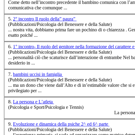
Come detto nell’incontro precedente il bambino comunica con l’ambi
comunicativa che comunque ...
5.
2° incontro Il ruolo della” paura”
(Pubblicazioni/Psicologia del Benessere e della Salute)
... nostra vita, dobbiamo
prima
fare un pochino di o chiarezza . Generalmente, ogni stato di apprensione della persona tende ad essere interpretato come uno stato di paura, ma questo non è
esatto poiché ...
6.
1° incontro- Il ruolo del genitore nella formazione del carat
(Pubblicazioni/Psicologia del Benessere e della Salute)
... personalità ciò che 
desiderio in ...
7.
bambini uccisi in famiglia
(Pubblicazioni/Psicologia del Benessere e della Salute)
... ma un dono che viene dall’Alto e di in’estimabile valore che s
privilegiato per ...
8.
La persona e L’atleta
(Psicologia e Sport/Psicologia e Tennis)
9.
Evoluzione e dinamica della psiche 2^ ed 6^ parte
(Pubblicazioni/Psicologia del Benessere e della Salute)
... l’esperienza
prima
ria, si vada ad organizzare come matrice determinante nel complesso univer