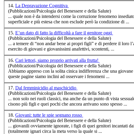
14.
La Depravazione Cognitiva
(Pubblicazioni/Psicologia del Benessere e della Salute)
... quale non è da intendersi come la corruzione fenomeno insedia
superficiale e più estesa che non esclude però la condizione di ...
15.
E’un dato di fatto la difficoltà a fare il genitore oggi
(Pubblicazioni/Psicologia del Benessere e della Salute)
... a temere di “non andar bene ai propri
figli
” e di perdere il loro l’affetto! Detta tendenza per altro naturalmente c
esercito di giovani e giovanissimi anafettivi, scontenti, ...
16.
Cari lettori, siamo proprio arrivati alla frutta!
(Pubblicazioni/Psicologia del Benessere e della Salute)
Abbiamo appreso con la solita cinica indifferenza che una giovane 
queste pagine siamo inclini ad osservare i fenomeni ...
17.
Dal femminicidio al maschicidio
(Pubblicazioni/Psicologia del Benessere e della Salute)
... non solo nei ruoli classici, ma anche da un punto di vista sessu
cisono più
figli
e quei pochi che ancora arrivano sono spesso ...
18.
Giovani: tutte le spie segnano rosso
(Pubblicazioni/Psicologia del Benessere e della Salute)
... giovanili ovviamente ignorate, i
figli
di quei genitori incantati dai
(totalmente ignari circa la meta verso la quale si ...