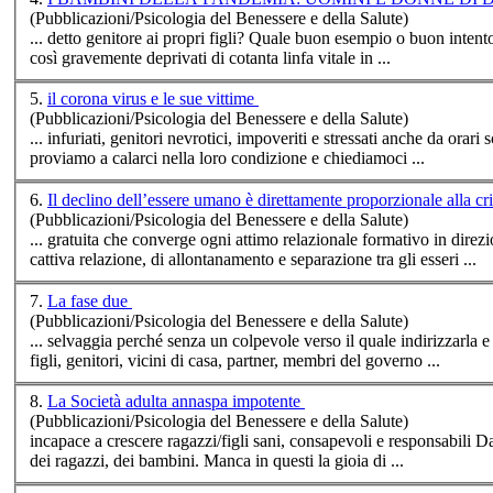
(Pubblicazioni/Psicologia del Benessere e della Salute)
... detto genitore ai propri
figli
? Quale buon esempio o buon intento o punto d
così gravemente deprivati di cotanta linfa vitale in ...
5.
il corona virus e le sue vittime
(Pubblicazioni/Psicologia del Benessere e della Salute)
... infuriati, genitori nevrotici, impoveriti e stressati anche da orari
proviamo a calarci nella loro condizione e chiediamoci ...
6.
Il declino dell’ess
(Pubblicazioni/Psicologia del Benessere e della Salute)
... gratuita che converge ogni attimo relazionale formativo in direz
cattiva relazione, di allontanamento e separazione tra gli esseri ...
7.
La fase due
(Pubblicazioni/Psicologia del Benessere e della Salute)
... selvaggia perché senza un colpevole verso il quale indirizzarla e
figli
, genitori, vicini di casa, partner, membri del governo ...
8.
La Società adulta annaspa impotente
(Pubblicazioni/Psicologia del Benessere e della Salute)
incapace a crescere ragazzi/
figli
sani, consapevoli e responsabili Da diverse generazioni si percepisce un grave malessere nell’animo dei giovani,
dei ragazzi, dei bambini. Manca in questi la gioia di ...