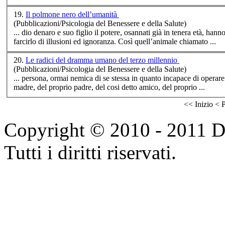
19.
Il polmone nero dell’umanità
(Pubblicazioni/Psicologia del Benessere e della Salute)
... dio denaro e suo
figli
o il potere, osannati già in tenera età, han
farcirlo di illusioni ed ignoranza. Così quell’animale chiamato ...
20.
Le radici del dramma umano del terzo millennio
(Pubblicazioni/Psicologia del Benessere e della Salute)
... persona, ormai nemica di se stessa in quanto incapace di operar
madre, del proprio padre, del cosi detto amico, del proprio ...
<<
Inizio
<
P
Copyright © 2010 - 2011 Do
Tutti i diritti riservati.