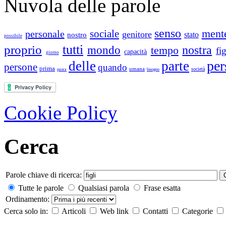
Nuvola delle parole
senso
ment
sociale
personale
genitore
stato
nostro
possibile
tutti
proprio
nostra
mondo
tempo
fig
capacità
giorno
per
delle
parte
persone
quando
prima
umana
società
paura
bisogno
Cookie Policy
Cerca
Parole chiave di ricerca:
Tutte le parole
Qualsiasi parola
Frase esatta
Ordinamento:
Cerca solo in:
Articoli
Web link
Contatti
Categorie