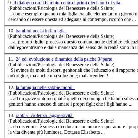
9.
Il dialogo con il bambino entro i primi dieci anni di vita
(Pubblicazioni/Psicologia del Benessere e della Salute)
... come esempio: quando mia
figli
a era alle elementari un giorno mi chiese: mamma perché io e te abbiamo la patatina
cercando di essere onesta ed adeguata al contempo, ricordo che ...
10.
bambini uccisi in famiglia
(Pubblicazioni/Psicologia del Benessere e della Salute)
... al proprio
figli
dall’egocentrismo e dalla mancanza del senso della realtà sono in un
11.
2^ ed. evoluzione e dinamica della psiche 3^parte
(Pubblicazioni/Psicologia del Benessere e della Salute)
Si evince da molti discorsi genitoriali che l'educazio e il rapporto
un'origine, ma anche una soluzione; mai arrendersi! ...
12.
la famiglia nelle sabbie mobili
(Pubblicazioni/Psicologia del Benessere e della Salute)
... ad un grave sintomo qual è quello dei coniugi che hanno smesso 
genitori hanno smesso di amare i propri
figli
; che i
figli
hanno ...
13.
rabbia- violenza- aggressività
(Pubblicazioni/Psicologia del Benessere e della Salute)
... da decenni si è smesso di educare con amore e per amore i prop
la vita diventa più luminosa. Dott.ssa Elisabetta ...