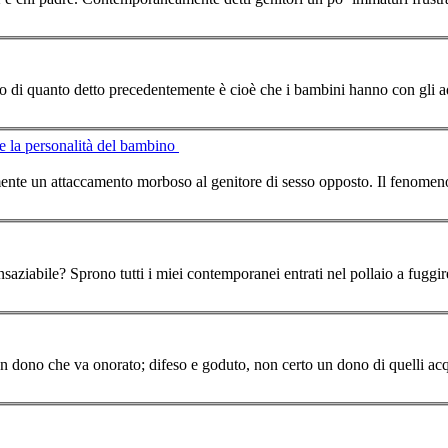
o di quanto detto precedentemente è cioè che i bambini hanno con gli ad
ttere e la personalità del bambino
 attaccamento morboso al genitore di sesso opposto. Il fenomeno della identificazione si realizza in quanto il
nsaziabile? Sprono tutti i miei con
tempo
ranei entrati nel pollaio a fuggi