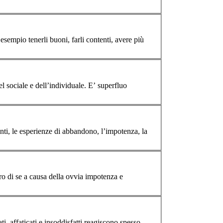
opportunità come ad esempio tenerli buoni, farli contenti, avere più
e dell’individuale. E’ superfluo
ti, affaticati e insoddisfatti reagiscono spesso