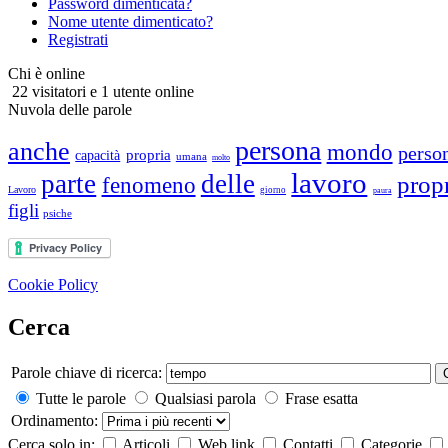
Password dimenticata?
Nome utente dimenticato?
Registrati
Chi è online
22 visitatori e 1 utente online
Nuvola delle parole
persona
anche
mondo
perso
propria
capacità
umana
molto
lavoro
parte
delle
prop
fenomeno
Lavoro
giorno
paura
figli
psiche
Cookie Policy
Cerca
Parole chiave di ricerca:
Tutte le parole
Qualsiasi parola
Frase esatta
Ordinamento:
Cerca solo in:
Articoli
Web link
Contatti
Categorie