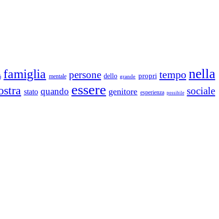
nella
famiglia
tempo
persone
propri
dello
mentale
grande
à
essere
ostra
sociale
quando
genitore
stato
esperienza
possibile