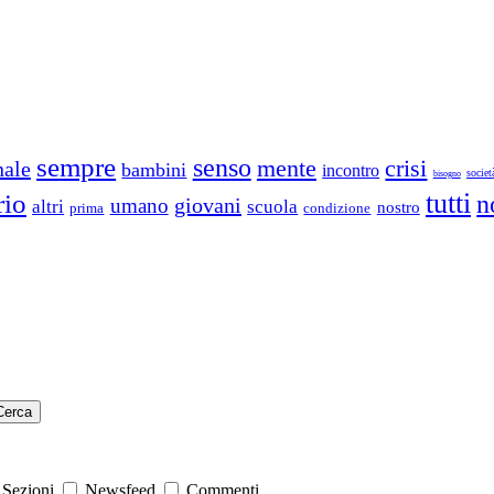
sempre
senso
mente
crisi
nale
bambini
incontro
societ
bisogno
tutti
rio
n
giovani
umano
altri
scuola
nostro
prima
condizione
Cerca
Sezioni
Newsfeed
Commenti