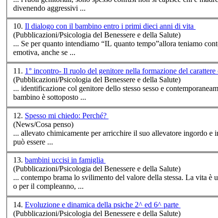
divenendo aggressivi ...
10.
Il dialogo con il bambino entro i primi dieci anni di vita
(Pubblicazioni/Psicologia del Benessere e della Salute)
... Se per quanto intendiamo “IL quanto
tempo
”allora teniamo cont
emotiva, anche se ...
11.
1° incontro- Il ruolo del genitore nella formazione del cara
(Pubblicazioni/Psicologia del Benessere e della Salute)
... identificazione col genitore dello stesso sesso e con
tempo
raneamente un
bambino è sottoposto ...
12.
Spesso mi chiedo: Perché?
(News/Cosa penso)
... allevato chimicamente per arricchire il suo allevatore ingordo e i
può essere ...
13.
bambini uccisi in famiglia
(Pubblicazioni/Psicologia del Benessere e della Salute)
... con
tempo
brama lo svilimento del valore della stessa. La vita è un dono che va onorato; difeso e goduto, non certo un dono di quelli acquistati di corsa all’ultimo momento per la Befana
o per il compleanno, ...
14.
Evoluzione e dinamica della psiche 2^ ed 6^ parte
(Pubblicazioni/Psicologia del Benessere e della Salute)