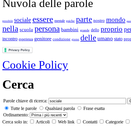
Nuvola delle parole
essere
parte
mondo
sociale
nostro
mentale
psiche
possibile
pau
nella
persona
proprio
pe
bambini
scuola
dello
grande
delle
umano
genitore
incontro
stato
pro
condizione
esperienza
giorno
Cookie Policy
Cerca
Parole chiave di ricerca:
Tutte le parole
Qualsiasi parola
Frase esatta
Ordinamento:
Cerca solo in:
Articoli
Web link
Contatti
Categorie