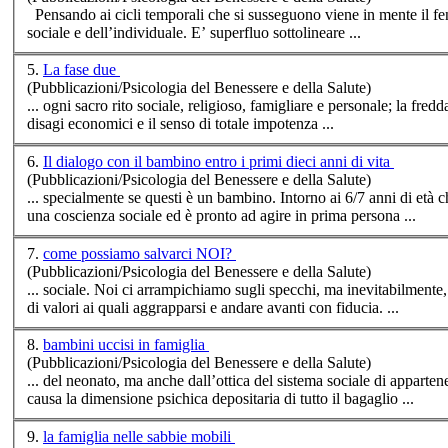
Pensando ai cicli temporali che si susseguono viene in mente il fe
sociale
e dell’individuale. E’ superfluo sottolineare ...
5.
La fase due
(Pubblicazioni/Psicologia del Benessere e della Salute)
... ogni sacro rito
sociale
, religioso, famigliare e personale; la fredd
disagi economici e il senso di totale impotenza ...
6.
Il dialogo con il bambino entro i primi dieci anni di vita
(Pubblicazioni/Psicologia del Benessere e della Salute)
... specialmente se questi è un bambino. Intorno ai 6/7 anni di età chi prima chi dopo, il bambino ha appena strutturato il proprio IO, ha formato
una coscienza
sociale
ed è pronto ad agire in prima persona ...
7.
come possiamo salvarci NOI?
(Pubblicazioni/Psicologia del Benessere e della Salute)
...
sociale
. Noi ci arrampichiamo sugli specchi, ma inevitabilmente,
di valori ai quali aggrapparsi e andare avanti con fiducia. ...
8.
bambini uccisi in famiglia
(Pubblicazioni/Psicologia del Benessere e della Salute)
... del neonato, ma anche dall’ottica del sistema
sociale
di appartene
causa la dimensione psichica depositaria di tutto il bagaglio ...
9.
la famiglia nelle sabbie mobili