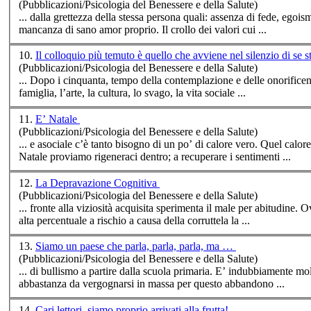
(Pubblicazioni/Psicologia del Benessere e della Salute)
... dalla grettezza della stessa persona quali: assenza di fede, egoi
mancanza di sano amor proprio. Il crollo dei valori cui ...
10.
Il colloquio più temuto è quello che avviene nel silenzio di se s
(Pubblicazioni/Psicologia del Benessere e della Salute)
... Dopo i cinquanta, tempo della contemplazione e delle onorificenz
famiglia, l’arte, la cultura, lo svago, la vita
sociale
...
11.
E’ Natale
(Pubblicazioni/Psicologia del Benessere e della Salute)
... e a
sociale
c’è tanto bisogno di un po’ di calore vero. Quel calor
Natale proviamo rigeneraci dentro; a recuperare i sentimenti ...
12.
La Depravazione Cognitiva
(Pubblicazioni/Psicologia del Benessere e della Salute)
... fronte alla viziosità acquisita sperimenta il male per abitudine. 
alta percentuale a rischio a causa della corruttela la ...
13.
Siamo un paese che parla, parla, parla, ma …
(Pubblicazioni/Psicologia del Benessere e della Salute)
... di bullismo a partire dalla scuola
abbastanza da vergognarsi in massa per questo abbandono ...
14.
Cari lettori, siamo proprio arrivati alla frutta!