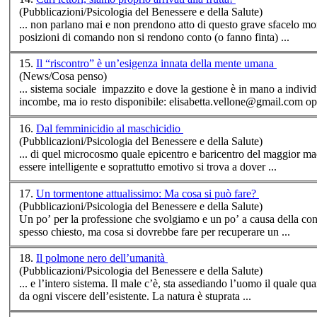
(Pubblicazioni/Psicologia del Benessere e della Salute)
... non parlano mai e non prendono atto di questo grave sfacelo mo
posizioni di comando non si rendono conto (o fanno finta) ...
15.
Il “riscontro” è un’esigenza innata della mente umana
(News/Cosa penso)
... sistema
sociale
impazzito e dove la gestione è in mano a individ
incombe, ma io resto disponibile: elisabetta.vellone@gmail.com opp
16.
Dal femminicidio al maschicidio
(Pubblicazioni/Psicologia del Benessere e della Salute)
... di quel microcosmo quale epicentro e baricentro del maggior 
essere intelligente e soprattutto emotivo si trova a dover ...
17.
Un tormentone attualissimo: Ma cosa si può fare?
(Pubblicazioni/Psicologia del Benessere e della Salute)
Un po’ per la professione che svolgiamo e un po’ a causa della co
spesso chiesto, ma cosa si dovrebbe fare per recuperare un ...
18.
Il polmone nero dell’umanità
(Pubblicazioni/Psicologia del Benessere e della Salute)
... e l’intero sistema. Il male c’è, sta assediando l’uomo il 
da ogni viscere dell’esistente. La natura è stuprata ...