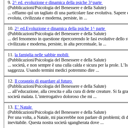
9.
2^ ed. evoluzione e dinamica della psiche 3^parte
(Pubblicazioni/Psicologia del Benessere e della Salute)
evoluta, civilizzata e moderna, persiste, in ...
10.
2^ ed.Evoluzione e dinamica della psiche 1^ parte
(Pubblicazioni/Psicologia del Benessere e della Salute)
civilizzata e moderna, persiste, in alta percentuale, la ...
11.
la famiglia nelle sabbie mobili
(Pubblicazioni/Psicologia del Benessere e della Salute)
...
società
, e non sempre è una culla calda e sicura per la prole. L’Istituto famiglia è malato, ha perso identità, carattere, autorevolezza, buonsenso e
saggezza. Usando termini medici potremmo dire ...
12.
Il coraggio di guardare al futuro
(Pubblicazioni/Psicologia del Benessere e della Salute)
... all’educazione, alla crescita e alla cura di dette creature. Si fa 
società
malata. L’interrogativo doloroso che mi ...
13.
E’ Natale
(Pubblicazioni/Psicologia del Benessere e della Salute)
Per una volta, a Natale, mi piacerebbe non parlare di problemi; di disagi; di sofferenze, ma osservando le p
inevitabile. Questa nostra
società
sgangherata dove ...