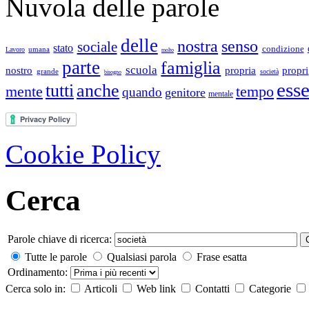
Nuvola delle parole
delle
nostra
senso
sociale
stato
condizione
umana
Lavoro
molto
parte
famiglia
scuola
nostro
propria
propri
grande
società
bisogno
ess
tutti
anche
mente
tempo
quando
genitore
mentale
Cookie Policy
Cerca
Parole chiave di ricerca:
Tutte le parole
Qualsiasi parola
Frase esatta
Ordinamento:
Cerca solo in:
Articoli
Web link
Contatti
Categorie