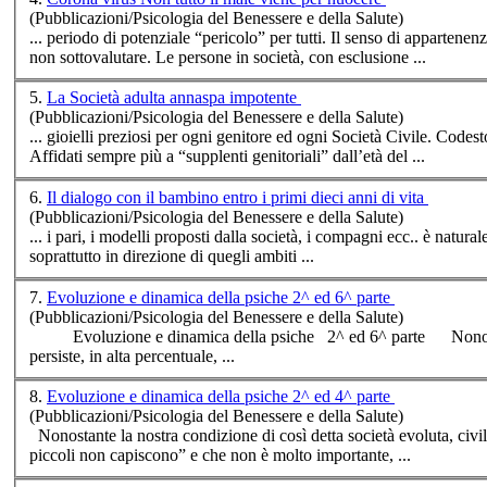
(Pubblicazioni/Psicologia del Benessere e della Salute)
... periodo di potenziale “pericolo” per tutti. Il senso di appartenenza al gruppo dei “potenziali in pericolo” ha prodotto degli effetti collaterali da
non sottovalutare. Le persone in
società
, con esclusione ...
5.
La Società adulta annaspa impotente
(Pubblicazioni/Psicologia del Benessere e della Salute)
... gioielli preziosi per ogni genitore ed ogni
Società
Civile. Codesto malessere citato si estende anche all’identità personale quella di genere.
Affidati sempre più a “supplenti genitoriali” dall’età del ...
6.
Il dialogo con il bambino entro i primi dieci anni di vita
(Pubblicazioni/Psicologia del Benessere e della Salute)
... i pari, i modelli proposti dalla
società
, i compagni ecc.. è naturale in questa fase l’attivazione della curiosità e del desiderio di capire e conoscere
soprattutto in direzione di quegli ambiti ...
7.
Evoluzione e dinamica della psiche 2^ ed 6^ parte
(Pubblicazioni/Psicologia del Benessere e della Salute)
persiste, in alta percentuale, ...
8.
Evoluzione e dinamica della psiche 2^ ed 4^ parte
(Pubblicazioni/Psicologia del Benessere e della Salute)
Nonostante la nostra condizione di così detta
società
evoluta, civilizzata e moderna, persiste, in alta percentuale, la convinzione che i “bambini
piccoli non capiscono” e che non è molto importante, ...