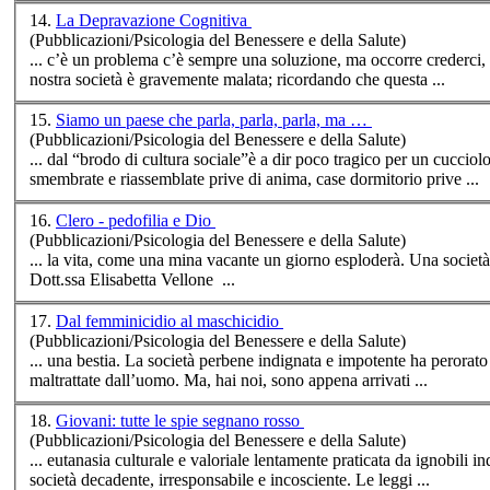
14.
La Depravazione Cognitiva
(Pubblicazioni/Psicologia del Benessere e della Salute)
... c’è un problema c’è sempre una soluzione, ma occorre crederci, v
nostra
società
è gravemente malata; ricordando che questa ...
15.
Siamo un paese che parla, parla, parla, ma …
(Pubblicazioni/Psicologia del Benessere e della Salute)
... dal “brodo di cultura sociale”è a dir poco tragico per un cucciol
smembrate e riassemblate prive di anima, case dormitorio prive ...
16.
Clero - pedofilia e Dio
(Pubblicazioni/Psicologia del Benessere e della Salute)
... la vita, come una mina vacante un giorno esploderà. Una
società
Dott.ssa Elisabetta Vellone ...
17.
Dal femminicidio al maschicidio
(Pubblicazioni/Psicologia del Benessere e della Salute)
... una bestia. La
società
perbene indignata e impotente ha perorato l
maltrattate dall’uomo. Ma, hai noi, sono appena arrivati ...
18.
Giovani: tutte le spie segnano rosso
(Pubblicazioni/Psicologia del Benessere e della Salute)
... eutanasia culturale e valoriale lentamente pratica
società
decadente, irresponsabile e incosciente. Le leggi ...