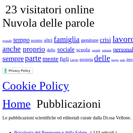
23 visitatori online
Nuvola delle parole
lavor
famiglia
tempo
crisi
genitore
altri
nostro
grande
anche
proprio
sociale
persona
scuola
dello
umana
società
parte
delle
sempre
mente
figli
propria
pro
Lavoro
bisogno
molto
Cookie Policy
Home
Pubblicazioni
Le pubblicazioni scientifiche ed editoriali curate dalla Dr.ssa Vellone.
Psicologia del Benessere e della Salute
( 143 articoli )