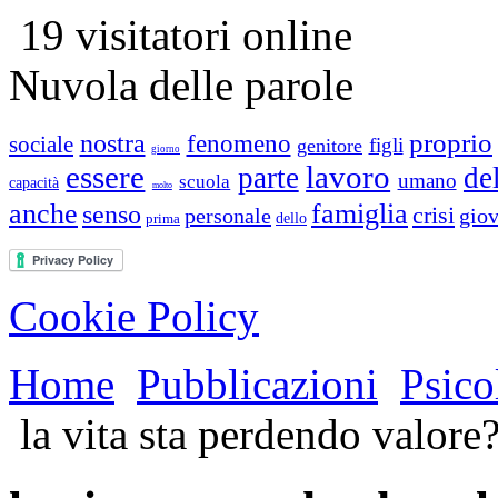
19 visitatori online
Nuvola delle parole
proprio
nostra
fenomeno
sociale
figli
genitore
giorno
essere
lavoro
parte
de
umano
scuola
capacità
molto
anche
famiglia
senso
crisi
personale
giov
prima
dello
Cookie Policy
Home
Pubblicazioni
Psico
la vita sta perdendo valore